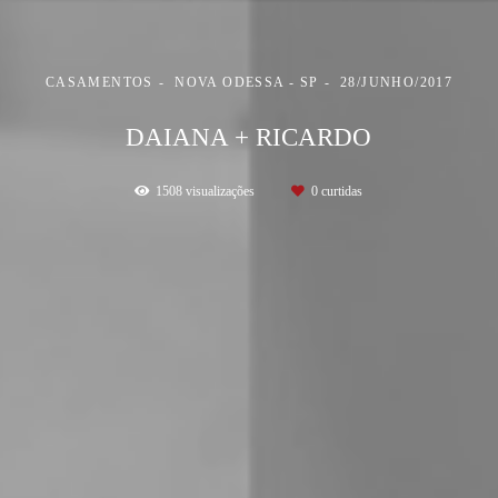
CASAMENTOS
NOVA ODESSA - SP
28/JUNHO/2017
DAIANA + RICARDO
1508
visualizações
0
curtidas