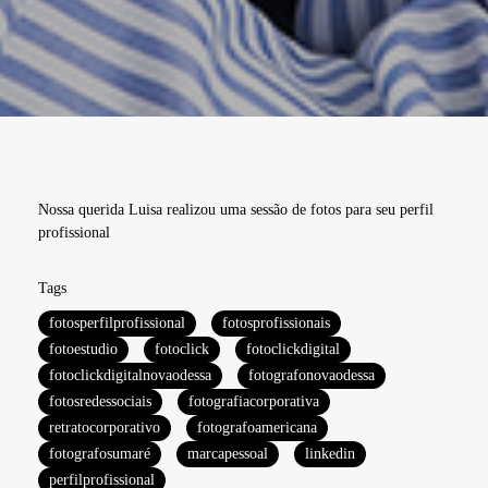
Nossa querida Luisa realizou uma sessão de fotos para seu perfil
profissional
Tags
fotosperfilprofissional
fotosprofissionais
fotoestudio
fotoclick
fotoclickdigital
fotoclickdigitalnovaodessa
fotografonovaodessa
fotosredessociais
fotografiacorporativa
retratocorporativo
fotografoamericana
fotografosumaré
marcapessoal
linkedin
perfilprofissional