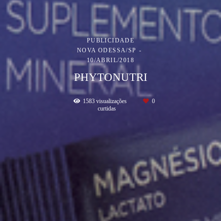
PUBLICIDADE
NOVA ODESSA/SP
10/ABRIL/2018
PHYTONUTRI
1583
visualizações
0
curtidas