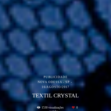
PUBLICIDADE
NOVA ODESSA - SP
16/AGOSTO/2017
TEXTIL CRYSTAL
1530
visualizações
0