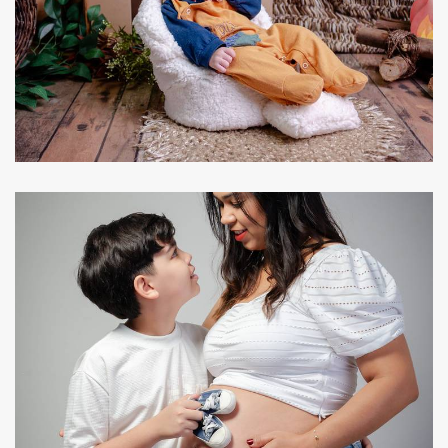
47
0
56
0