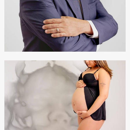
469
0
551
0